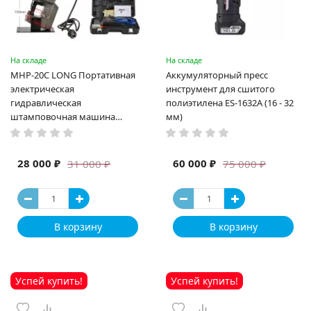
На складе
На складе
MHP-20C LONG Портативная
Аккумуляторный пресс
электрическая
инструмент для сшитого
гидравлическая
полиэтилена ES-1632A (16 - 32
штамповочная машина
мм)
высокая мощность и мощный
выход ручная электрическая
машина
28 000 ₽
60 000 ₽
31 000 ₽
75 000 ₽
В корзину
В корзину
Успей купить!
Успей купить!