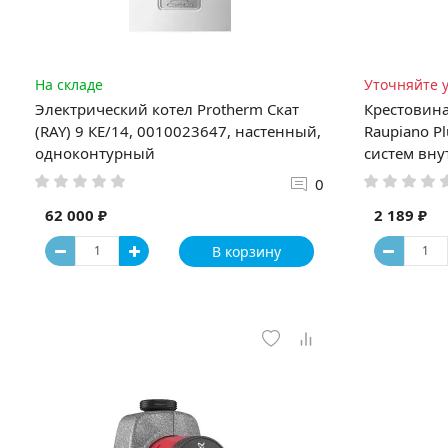
На складе
Уточняйте 
Электрический котел Protherm Скат
Крестовина
(RAY) 9 КE/14, 0010023647, настенный,
Raupiano P
одноконтурный
систем вну
0
62 000 ₽
2 189 ₽
В корзину