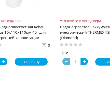
у менеджера
Уточняйте у менеджера
 одноплоскостная Rehau
Водонагреватель аккумул
lus 10х110х110мм 45° для
электрический THERMEX FS
тренней канализации
(Diamond)
0
0 ₽
В корзину
В к