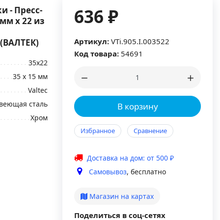
и - Пресс-
636 ₽
мм х 22 из
Артикул:
VTi.905.I.003522
 (ВАЛТЕК)
Код товара:
54691
35x22
35 х 15 мм
Valtec
веющая сталь
В корзину
Хром
Избранное
Сравнение
Доставка на дом: от 500 ₽
Самовывоз
, бесплатно
Магазин на картах
Поделиться в соц-сетях