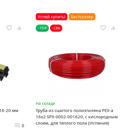
Успей купить!
Бестселлер
- 15 ₽
-13%
На складе
 16-20 мм
Труба из сшитого полиэтилена PEX-a
16х2 SPX-0002-001620, с кислородным
слоем, для теплого пола (Испания)
0