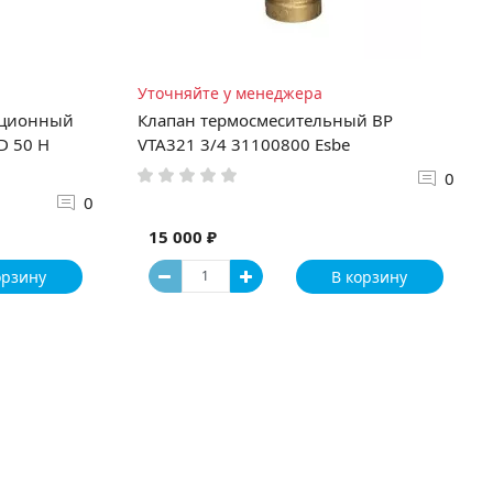
Уточняйте у менеджера
яционный
Клапан термосмесительный ВР
D 50 H
VTA321 3/4 31100800 Esbe
0
0
15 000 ₽
орзину
В корзину