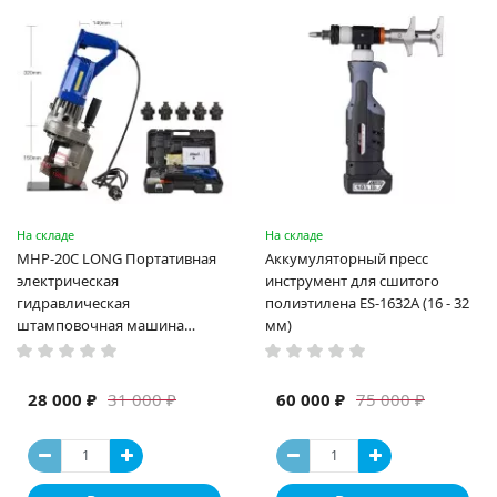
На складе
На складе
MHP-20C LONG Портативная
Аккумуляторный пресс
электрическая
инструмент для сшитого
гидравлическая
полиэтилена ES-1632A (16 - 32
штамповочная машина
мм)
высокая мощность и мощный
выход ручная электрическая
машина
28 000 ₽
60 000 ₽
31 000 ₽
75 000 ₽