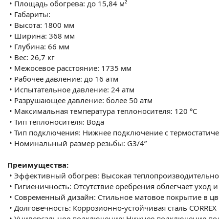
•
Площадь обогрева: до 15,84 м²
•
Габариты:
•
Высота: 1800 мм
•
Ширина: 368 мм
•
Глубина: 66 мм
•
Вес: 26,7 кг
•
Межосевое расстояние: 1735 мм
•
Рабочее давление: до 16 атм
•
Испытательное давление: 24 атм
•
Разрушающее давление: более 50 атм
•
Максимальная температура теплоносителя: 120 °C
•
Тип теплоносителя: Вода
•
Тип подключения: Нижнее подключение с термостатич
•
Номинальный размер резьбы: G3/4”
Преимущества:
•
Эффективный обогрев: Высокая теплопроизводительност
•
Гигиеничность: Отсутствие оребрения облегчает уход и
•
Современный дизайн: Стильное матовое покрытие в цв
•
Долговечность: Коррозионно-устойчивая сталь CORREX 
•
Универсальное подключение: Нижнее подключение под