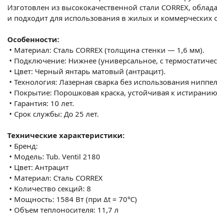
Изготовлен из высококачественной стали CORREX, обла
и подходит для использования в жилых и коммерческих о
Особенности:
•
Материал: Сталь CORREX (толщина стенки — 1,6 мм).
•
Подключение: Нижнее (универсальное, с термостатичес
•
Цвет: Черный янтарь матовый (антрацит).
•
Технология: Лазерная сварка без использования ниппе
•
Покрытие: Порошковая краска, устойчивая к истиранию
•
Гарантия: 10 лет.
•
Срок службы: До 25 лет.
Технические характеристики:
•
Бренд:
•
Модель: Tub. Ventil 2180
•
Цвет: Антрацит
•
Материал: Сталь CORREX
•
Количество секций: 8
•
Мощность: 1584 Вт (при Δt = 70°C)
•
Объем теплоносителя: 11,7 л