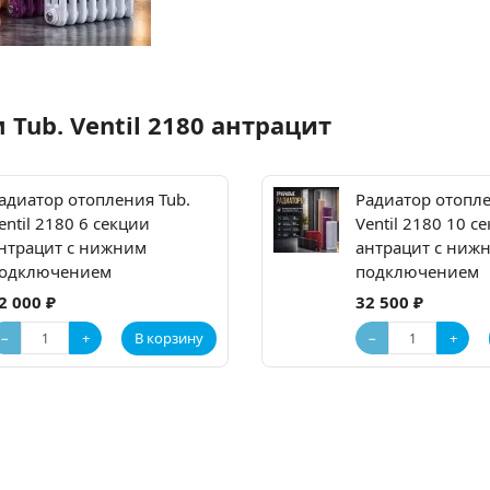
ub. Ventil 2180 антрацит
адиатор отопления Tub.
Радиатор отопле
entil 2180 6 секции
Ventil 2180 10 с
нтрацит с нижним
антрацит с ниж
одключением
подключением
2 000 ₽
32 500 ₽
−
+
−
+
В корзину