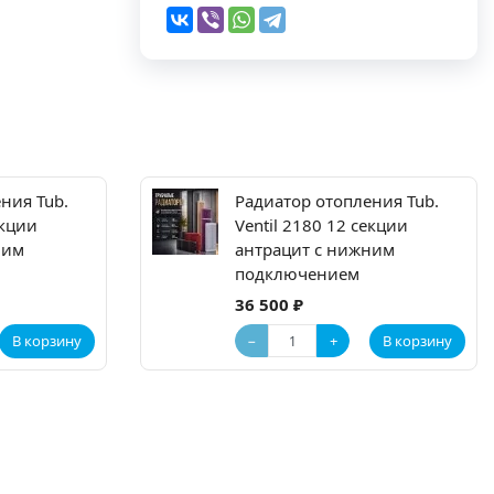
ния Tub.
Радиатор отопления Tub.
екции
Ventil 2180 12 секции
ним
антрацит с нижним
подключением
36 500 ₽
−
+
В корзину
В корзину