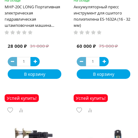
На складе
На складе
MHP-20C LONG Портативная
Аккумуляторный пресс
электрическая
инструмент для сшитого
гидравлическая
полиэтилена ES-1632A (16 - 32
штамповочная машина
мм)
высокая мощность и мощный
выход ручная электрическая
машина
28 000 ₽
60 000 ₽
31 000 ₽
75 000 ₽
В корзину
В корзину
Успей купить!
Успей купить!