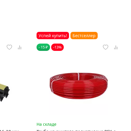
Успей купить!
Бестселлер
- 15 ₽
-13%
На складе