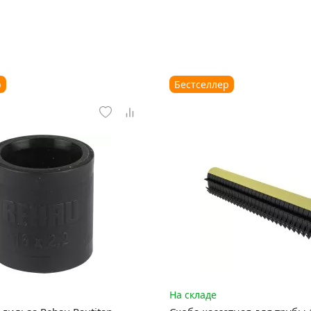
р
Бестселлер
На складе