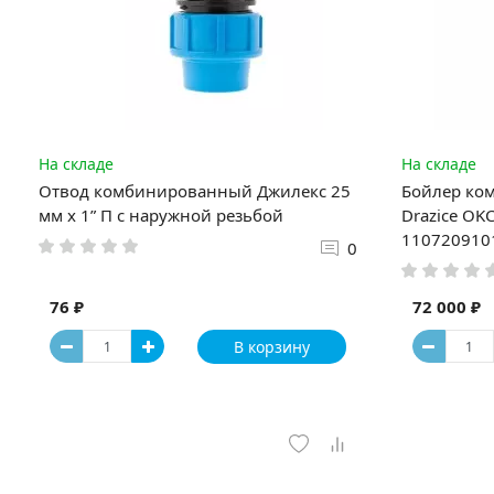
На складе
На складе
Отвод комбинированный Джилекс 25
Бойлер ко
мм х 1” П с наружной резьбой
Drazice OKC
110720910
0
76 ₽
72 000 ₽
В корзину