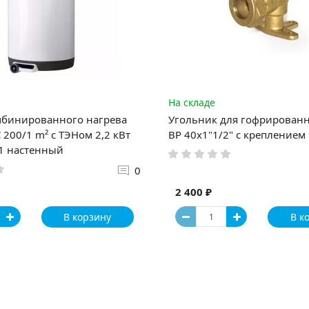
На складе
мбинированного нагрева
Угольник для гофрирован
 200/1 m² с ТЭНом 2,2 кВт
ВР 40х1"1/2" с креплением
1 настенный
0
2 400 ₽
В корзину
В к