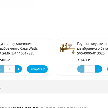
руппа подключения
Группа подключе
ембранного бака Watts
мембранного бака
AG/MR 3/4" 10017885
SVS-0006-013020
 500 ₽
7 340 ₽
В корзину
)