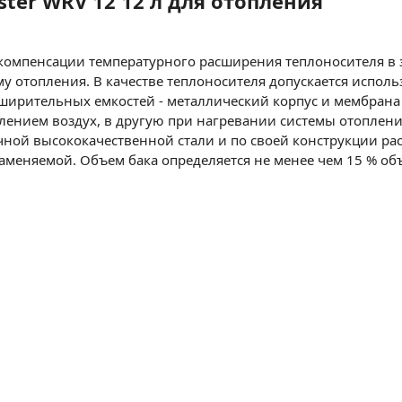
ter WRV 12 12 л для отопления
омпенсации температурного расширения теплоносителя в з
 отопления. В качестве теплоносителя допускается исполь
ирительных емкостей - металлический корпус и мембрана 
влением воздух, в другую при нагревании системы отоплен
рочной высококачественной стали и по своей конструкции 
аменяемой. Объем бака определяется не менее чем 15 % объ