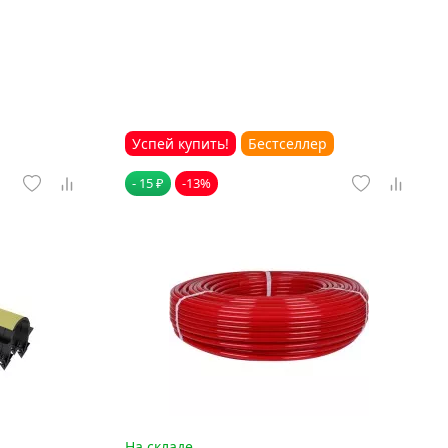
Успей купить!
Бестселлер
- 15 ₽
-13%
На складе