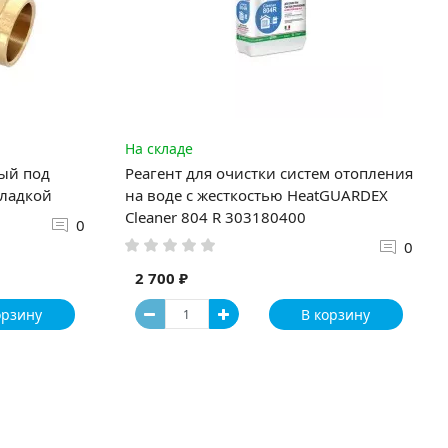
На складе
ный под
Реагент для очистки систем отопления
кладкой
на воде с жесткостью HeatGUARDEX
Cleaner 804 R 303180400
0
0
2 700 ₽
орзину
В корзину