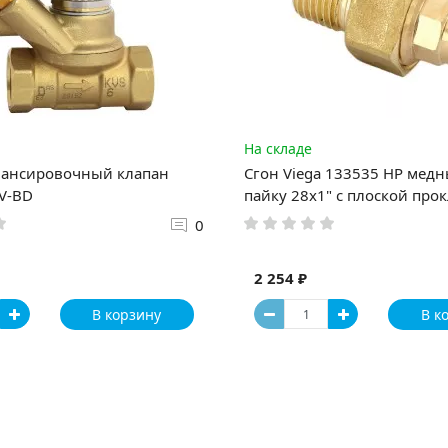
На складе
лансировочный клапан
Сгон Viega 133535 НР мед
V-BD
пайку 28х1" с плоской про
0
2 254 ₽
В корзину
В к