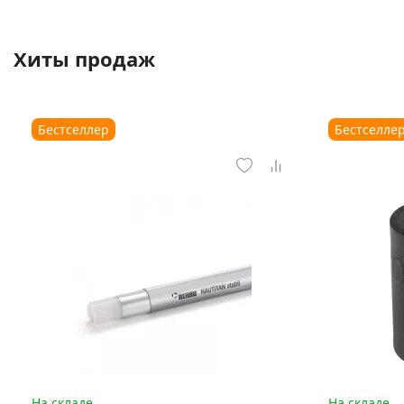
Хиты продаж
Бестселлер
Бестселле
На складе
На складе