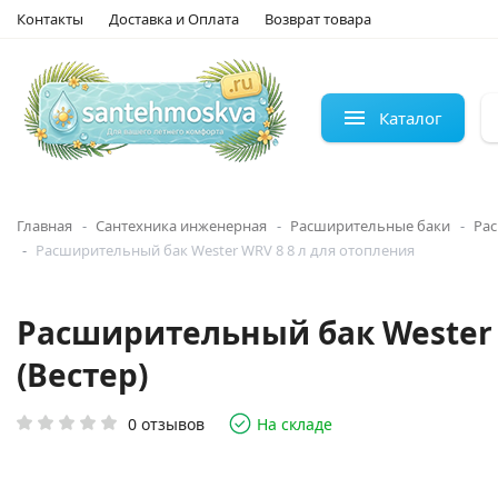
Контакты
Доставка и Оплата
Возврат товара
Каталог
Главная
Сантехника инженерная
Расширительные баки
Рас
Расширительный бак Wester WRV 8 8 л для отопления
Расширительный бак Wester W
(Вестер)
0 отзывов
На складе