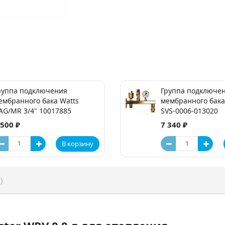
руппа подключения
Группа подключе
ембранного бака Watts
мембранного бака
AG/MR 3/4" 10017885
SVS-0006-013020
 500 ₽
7 340 ₽
В корзину
)