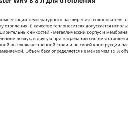
ter WRV 8 8 л для отопления
омпенсации температурного расширения теплоносителя в з
 отопления. В качестве теплоносителя допускается исполь
ирительных емкостей - металлический корпус и мембрана 
влением воздух, в другую при нагревании системы отоплен
рочной высококачественной стали и по своей конструкции 
аменяемой. Объем бака определяется не менее чем 15 % объ