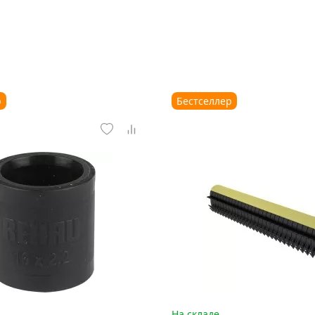
р
Бестселлер
На складе