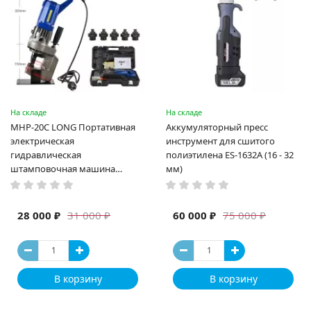
На складе
На складе
MHP-20C LONG Портативная
Аккумуляторный пресс
электрическая
инструмент для сшитого
гидравлическая
полиэтилена ES-1632A (16 - 32
штамповочная машина
мм)
высокая мощность и мощный
выход ручная электрическая
машина
28 000 ₽
60 000 ₽
31 000 ₽
75 000 ₽
В корзину
В корзину