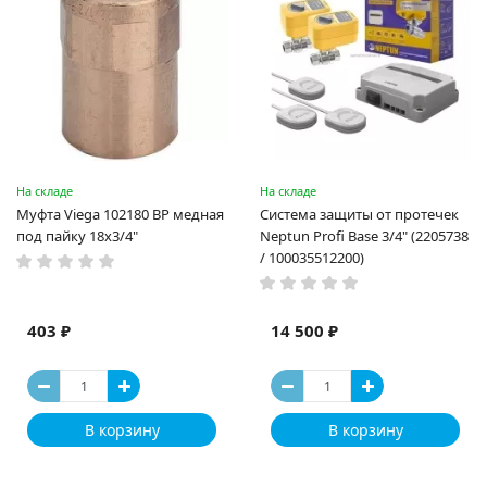
На складе
На складе
Муфта Viega 102180 ВР медная
Система защиты от протечек
под пайку 18х3/4"
Neptun Profi Base 3/4" (2205738
/ 100035512200)
403 ₽
14 500 ₽
В корзину
В корзину