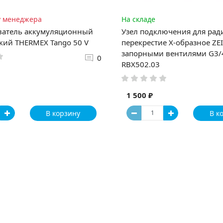
у менеджера
На складе
ватель аккумуляционный
Узел подключения для рад
кий THERMEX Tango 50 V
перекрестие Х-образное ZEI
запорными вентилями G3/4"
0
RBX502.03
1 500 ₽
В корзину
В к