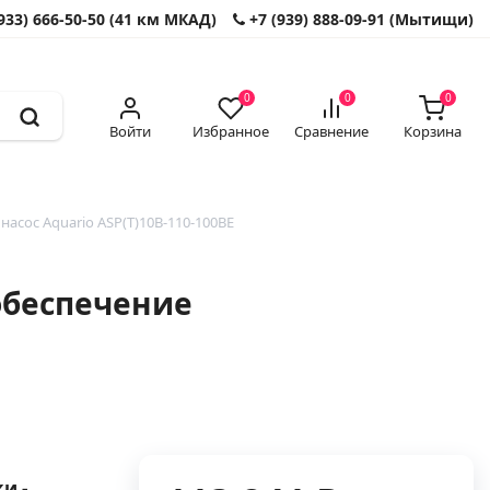
933) 666-50-50 (41 км МКАД)
+7 (939) 888-09-91 (Мытищи)
0
0
0
Войти
Избранное
Сравнение
Корзина
асос Aquario ASP(T)10B-110-100BE
обеспечение
и -