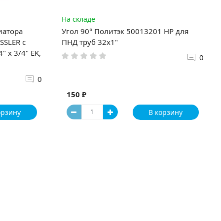
На складе
иатора
Угол 90° Политэк 50013201 НР для
SSLER с
ПНД труб 32x1"
 x 3/4" EK,
0
0
150 ₽
орзину
В корзину