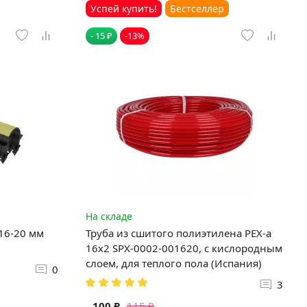
Успей купить!
Бестселлер
- 15 ₽
-13%
На складе
 16-20 мм
Труба из сшитого полиэтилена PEX-a
16х2 SPX-0002-001620, с кислородным
слоем, для теплого пола (Испания)
0
3
100 ₽
115 ₽