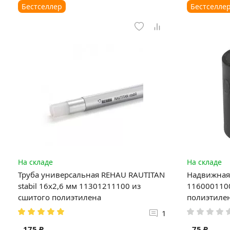
Бестселлер
Бестселле
На складе
На складе
Труба универсальная REHAU RAUTITAN
Надвижная 
stabil 16х2,6 мм 11301211100 из
1160001100
сшитого полиэтилена
полиэтиле
1
175 ₽
75 ₽