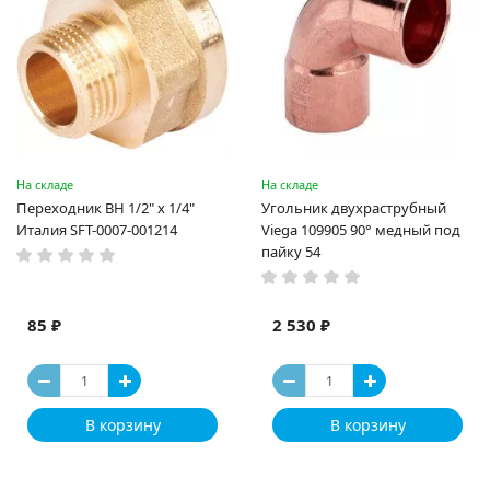
На складе
На складе
Переходник ВН 1/2" x 1/4"
Угольник двухраструбный
Италия SFT-0007-001214
Viega 109905 90° медный под
пайку 54
85 ₽
2 530 ₽
В корзину
В корзину