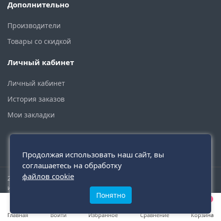
Дополнительно
Производители
Товары со скидкой
Личный кабинет
Личный кабинет
История заказов
Мои закладки
Продолжая использовать наш сайт, вы
соглашаетесь на обработку
файлов cookie
2015 - 2026 © santehmoskva.ru — интернет-магазин сантехники
инженерной и бытовой.
Понятно
0
0
0
Главная
Войти
Избранное
Сравнение
Корзина