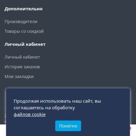
Дополнительно
Производители
Товары со скидкой
Личный кабинет
Личный кабинет
История заказов
Мои закладки
Продолжая использовать наш сайт, вы
соглашаетесь на обработку
файлов cookie
2015 - 2026 © santehmoskva.ru — интернет-магазин сантехники
инженерной и бытовой.
Понятно
0
0
0