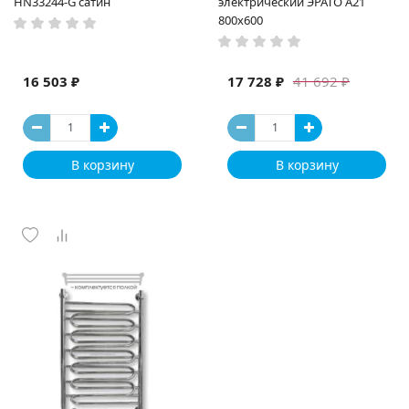
HN33244-G сатин
электрический ЭРАТО А21
800x600
16 503 ₽
17 728 ₽
41 692 ₽
В корзину
В корзину