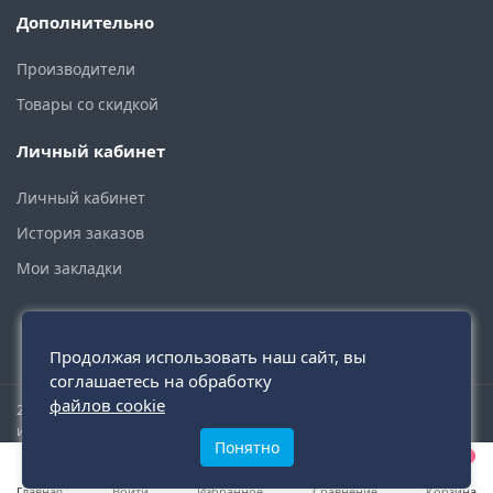
Дополнительно
Производители
Товары со скидкой
Личный кабинет
Личный кабинет
История заказов
Мои закладки
Продолжая использовать наш сайт, вы
соглашаетесь на обработку
файлов cookie
2015 - 2026 © santehmoskva.ru — интернет-магазин сантехники
инженерной и бытовой.
Понятно
0
0
0
Главная
Войти
Избранное
Сравнение
Корзина