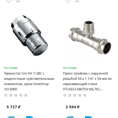
На складе
На складе
Термостат Uni SH 7-28C с
Пресс-тройник с наружной
жидкостным чувствительным
резьбой 54 х 1 1/4" х 54 мм из
элементом, хром Oventrop
нержавеющей стали
1012069
VTi.933.I.540754 VALTEC
(ВАЛТЕК)
5 727 ₽
2 584 ₽