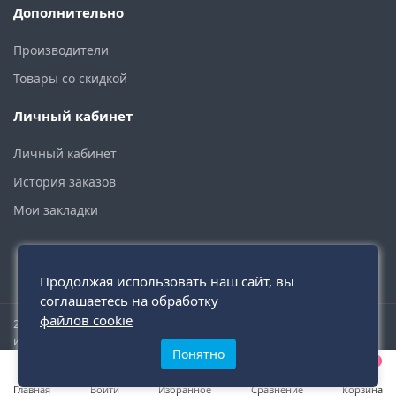
Дополнительно
Производители
Товары со скидкой
Личный кабинет
Личный кабинет
История заказов
Мои закладки
Продолжая использовать наш сайт, вы
соглашаетесь на обработку
файлов cookie
2015 - 2026 © santehmoskva.ru — интернет-магазин сантехники
инженерной и бытовой.
Понятно
0
0
0
Главная
Войти
Избранное
Сравнение
Корзина