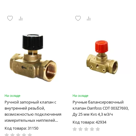
На складе
На складе
Ручной запорный клапан с
Ручные балансировочный
внутренней резьбой,
клапан Danfoss CDT 003Z7693,
возможностью подключения
Ду 25 мм Kvs 4,3 м3/ч
измерительных ниппелей
Код товара: 42934
Danfoss ASV-M
Код товара: 31150