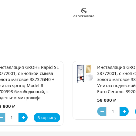
нсталляция GROHE Rapid SL
Инсталляция GROH
8772001, с кнопкой смыва
38772001, с кнопк
олото матовое 38732GN0 +
золото матовое 3
нитаз spring Model R
Унитаз подвесно
700998 безободковый, с
Euro Ceramic 3920
иденьем микролифт
58 000 ₽
3 800 ₽
В корзину