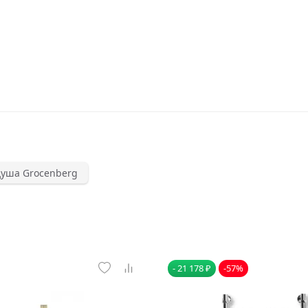
душа Grocenberg
- 21 178 ₽
-57%