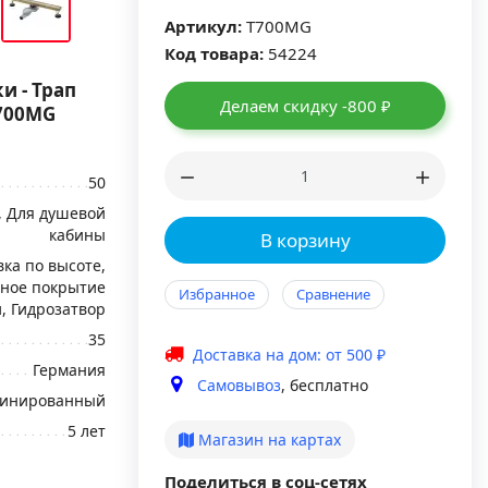
Артикул:
T700MG
Код товара:
54224
и - Трап
Делаем скидку -800 ₽
T700MG
50
, Для душевой
кабины
В корзину
вка по высоте,
ное покрытие
Избранное
Сравнение
, Гидрозатвор
35
Доставка на дом: от 500 ₽
Германия
Самовывоз
, бесплатно
инированный
5 лет
Магазин на картах
Поделиться в соц-сетях