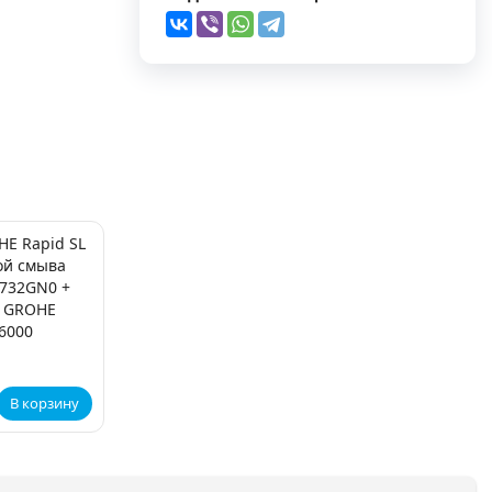
E Rapid SL
ой смыва
8732GN0 +
й GROHE
6000
В корзину