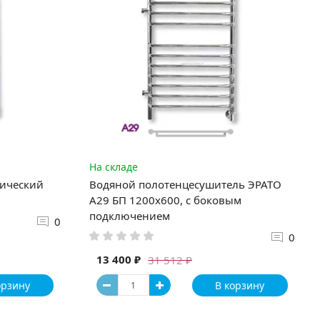
На складе
рический
Водяной полотенцесушитель ЭРАТО
А29 БП 1200x600, с боковым
подключением
0
0
13 400 ₽
31 512 ₽
орзину
В корзину