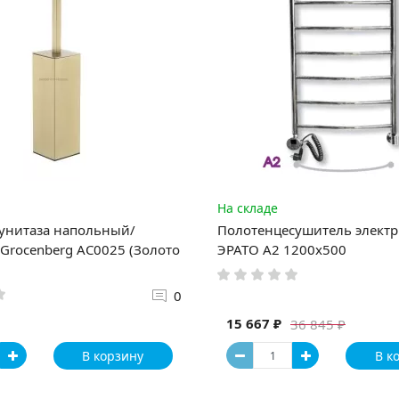
На складе
унитаза напольный/
Полотенцесушитель элект
Grocenberg AC0025 (Золото
ЭРАТО А2 1200x500
0
15 667 ₽
36 845 ₽
В корзину
В к