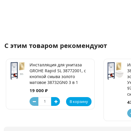
С этим товаром рекомендуют
Инсталляция для унитаза
И
GROHE Rapid SL 38772001, с
3
кнопкой смыва золото
з
матовое 38732GN0 3 в 1
У
9
19 000 ₽
с
В корзину
4