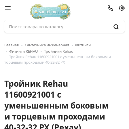
Главная
Сантехника инженерная
Фитинги
Фитинги REHAU
Тройники Rehau
Тройник Rehau 11600921001 с уменьшенным боковым и
торцевым проходами 40-32-32 PX
Тройник Rehau
11600921001 с
уменьшенным боковым
и торцевым проходами
40-32-32 PX (Рехау)