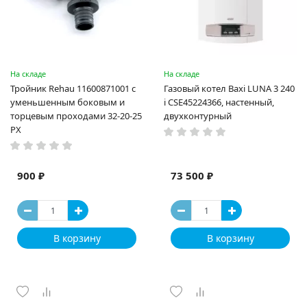
На складе
На складе
Тройник Rehau 11600871001 с
Газовый котел Baxi LUNA 3 240
уменьшенным боковым и
i CSE45224366, настенный,
торцевым проходами 32-20-25
двухконтурный
PX
900 ₽
73 500 ₽
В корзину
В корзину