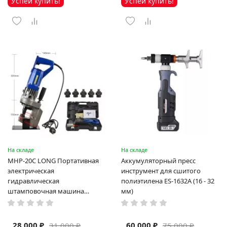
Успей купить!
Успей купить!
На складе
На складе
MHP-20C LONG Портативная
Аккумуляторный пресс
электрическая
инструмент для сшитого
гидравлическая
полиэтилена ES-1632A (16 - 32
штамповочная машина
мм)
высокая мощность и мощный
выход ручная электрическая
машина
28 000 ₽
60 000 ₽
31 000 ₽
75 000 ₽