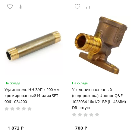
На складе
На складе
Удлинитель НН 3/4" x 200 мм
Угольник настенный
xромированный Италия SFT-
(водорозетка) Uponor Q&E
0061-034200
1023034 16x1/2" ВР (L=43MM)
DR-латунь
1 872 ₽
700 ₽