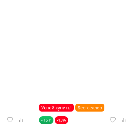
Успей купить!
Бестселлер
- 15 ₽
-13%