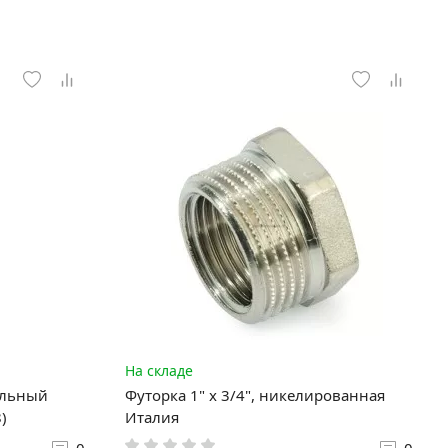
На складе
ельный
Футорка 1" x 3/4", никелированная
)
Италия
0
0