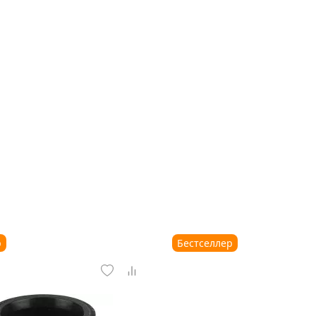
р
Бестселлер