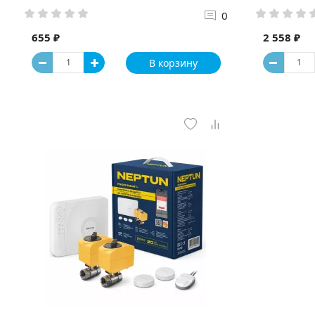
0
655 ₽
2 558 ₽
В корзину