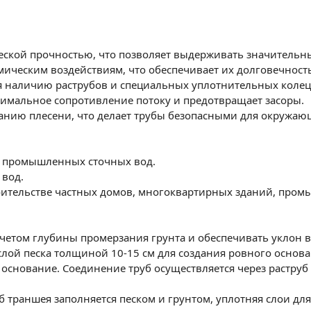
еской прочностью, что позволяет выдерживать значительны
мическим воздействиям, что обеспечивает их долговечность
ря наличию раструбов и специальных уплотнительных коле
нимальное сопротивление потоку и предотвращает засоры.
анию плесени, что делает трубы безопасными для окружаю
и промышленных сточных вод.
 вод.
роительстве частных домов, многоквартирных зданий, про
четом глубины промерзания грунта и обеспечивать уклон 
слой песка толщиной 10-15 см для создания ровного основа
 основание. Соединение труб осуществляется через растру
б траншея заполняется песком и грунтом, уплотняя слои дл