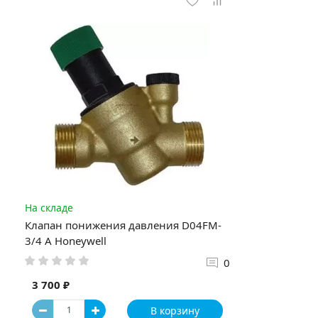
На складе
Клапан понижения давления D04FM-
3/4 A Honeywell
0
3 700 ₽
В корзину