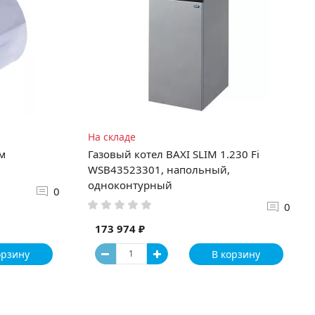
На складе
мм
Газовый котел BAXI SLIM 1.230 Fi
WSB43523301, напольный,
одноконтурный
0
0
173 974 ₽
орзину
В корзину