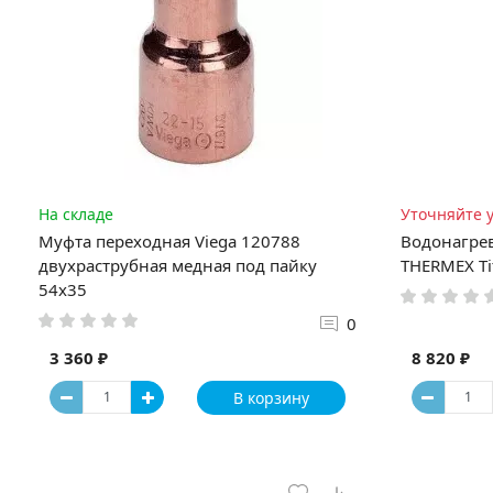
На складе
Уточняйте 
Муфта переходная Viega 120788
Водонагре
двухраструбная медная под пайку
THERMEX Ti
54х35
0
3 360 ₽
8 820 ₽
В корзину