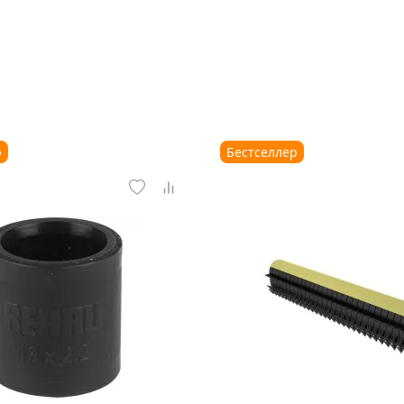
р
Бестселлер