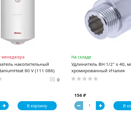
у менеджера
На складе
ватель накопительный
Удлинитель ВН 1/2" x 40, 
taniumHeat 80 V (111 086)
хромированный Италия
0
156 ₽
В корзину
В к