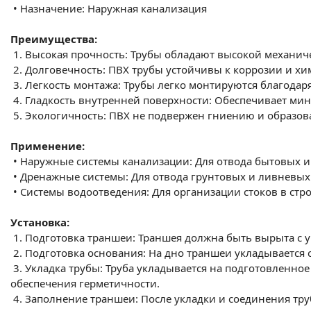
•
Назначение: Наружная канализация
Преимущества:
1.
Высокая прочность: Трубы обладают высокой механич
2.
Долговечность: ПВХ трубы устойчивы к коррозии и хи
3.
Легкость монтажа: Трубы легко монтируются благода
4.
Гладкость внутренней поверхности: Обеспечивает ми
5.
Экологичность: ПВХ не подвержен гниению и образов
Применение:
•
Наружные системы канализации: Для отвода бытовых 
•
Дренажные системы: Для отвода грунтовых и ливневых
•
Системы водоотведения: Для организации стоков в ст
Установка:
1.
Подготовка траншеи: Траншея должна быть вырыта с у
2.
Подготовка основания: На дно траншеи укладывается 
3.
Укладка трубы: Труба укладывается на подготовленное
обеспечения герметичности.
4.
Заполнение траншеи: После укладки и соединения тру