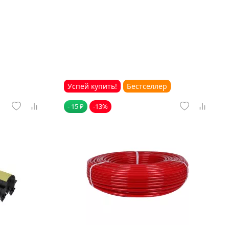
Успей купить!
Бестселлер
- 15 ₽
-13%