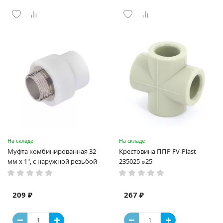
На складе
На складе
Муфта комбинированная 32
Крестовина ППР FV-Plast
мм х 1", с наружной резьбой
235025 ⌀25
209 ₽
267 ₽