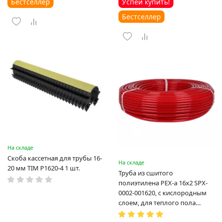
Бестселлер
Успей купить!
Бестселлер
На складе
Скоба кассетная для трубы 16-
На складе
20 мм TIM P1620-4 1 шт.
Труба из сшитого
полиэтилена PEX-a 16х2 SPX-
0002-001620, с кислородным
слоем, для теплого пола
(Испания)