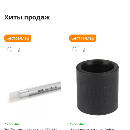
Хиты продаж
Бестселлер
Бестселлер
На складе
На складе
Труба универсальная REHAU
Надвижная гильза Rehau