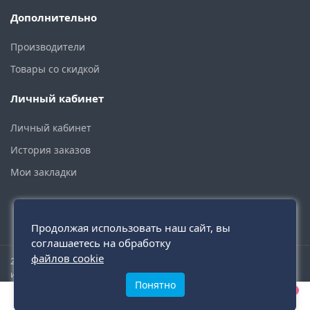
Дополнительно
Производители
Товары со скидкой
Личный кабинет
Личный кабинет
История заказов
Мои закладки
Продолжая использовать наш сайт, вы
соглашаетесь на обработку
файлов cookie
2015 - 2026 © santehmoskva.ru — интернет-магазин сантехники
инженерной и бытовой.
Понятно
0
0
0