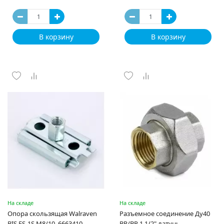
В корзину
В корзину
На складе
На складе
Опора скользящая Walraven
Разъемное соединение Ду40
BIS ES-1S M8/10, 6663410
ВР/ВР 1 1/2" латунь