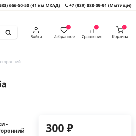
933) 666-50-50 (41 км МКАД)
+7 (939) 888-09-91 (Мытищи)
0
0
0
Войти
Избранное
Сравнение
Корзина
осторонний
ба
и -
300 ₽
сторонний