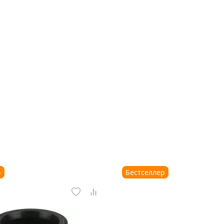
р
Бестселлер