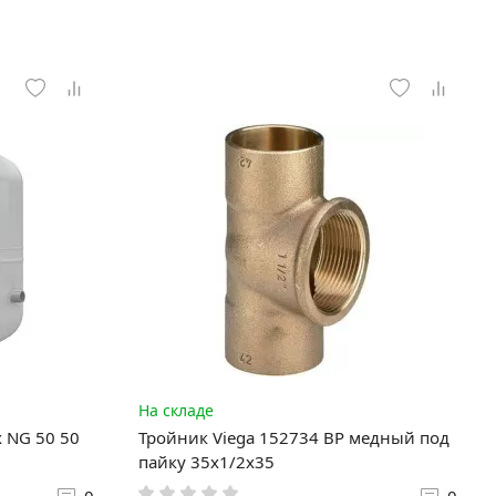
На складе
 NG 50 50
Тройник Viega 152734 ВР медный под
пайку 35х1/2х35
0
0