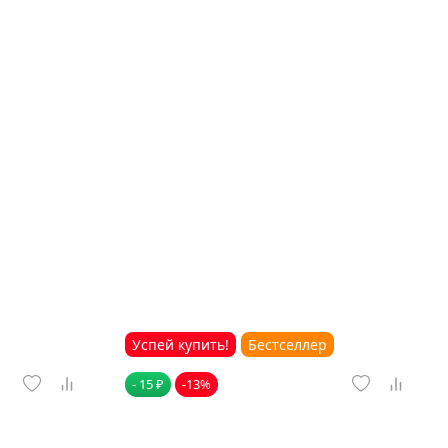
Успей купить!
Бестселлер
- 15 ₽
-13%