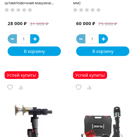
штамповочная машина
мм)
высокая мощность и мощный
выход ручная электрическая
машина
28 000 ₽
60 000 ₽
31 000 ₽
75 000 ₽
В корзину
В корзину
Успей купить!
Успей купить!