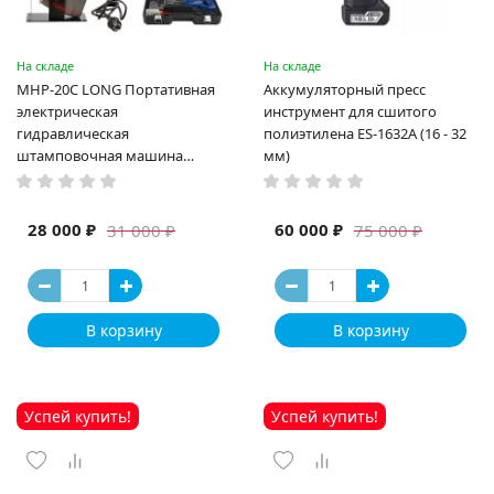
На складе
На складе
MHP-20C LONG Портативная
Аккумуляторный пресс
электрическая
инструмент для сшитого
гидравлическая
полиэтилена ES-1632A (16 - 32
штамповочная машина
мм)
высокая мощность и мощный
выход ручная электрическая
машина
28 000 ₽
60 000 ₽
31 000 ₽
75 000 ₽
В корзину
В корзину
Успей купить!
Успей купить!