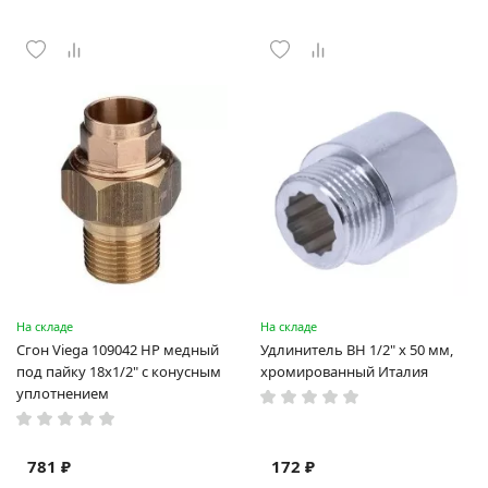
На складе
На складе
Сгон Viega 109042 НР медный
Удлинитель ВН 1/2" x 50 мм,
под пайку 18х1/2" с конусным
хромированный Италия
уплотнением
781 ₽
172 ₽