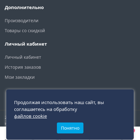
Дополнительно
Производители
Товары со скидкой
Личный кабинет
Личный кабинет
История заказов
Мои закладки
Продолжая использовать наш сайт, вы
соглашаетесь на обработку
файлов cookie
2015 - 2026 © santehmoskva.ru — интернет-магазин сантехники
инженерной и бытовой.
Понятно
0
0
0