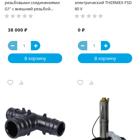
резьбовыми соединениями
электрический THERMEX FSD
G1" с внешней резьбой
80 V
(9934R006)
38 000 ₽
0 ₽
В корзину
В корзину