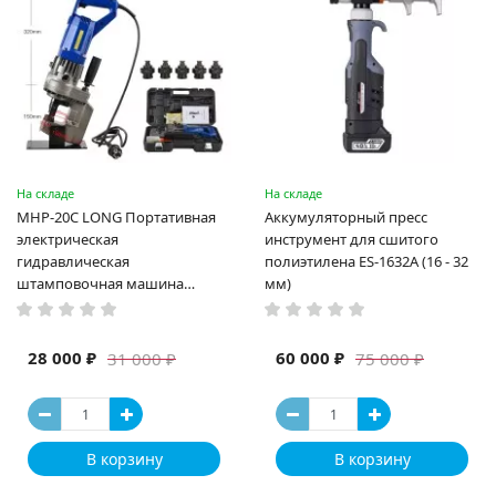
На складе
На складе
MHP-20C LONG Портативная
Аккумуляторный пресс
электрическая
инструмент для сшитого
гидравлическая
полиэтилена ES-1632A (16 - 32
штамповочная машина
мм)
высокая мощность и мощный
выход ручная электрическая
машина
28 000 ₽
60 000 ₽
31 000 ₽
75 000 ₽
В корзину
В корзину