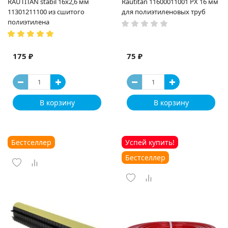
RAUTITAN stabil 16х2,6 мм
Rautitan 11600011001 PX 16 мм
11301211100 из сшитого
для полиэтиленовых труб
полиэтилена
175 ₽
75 ₽
В корзину
В корзину
Бестселлер
Успей купить!
Бестселлер