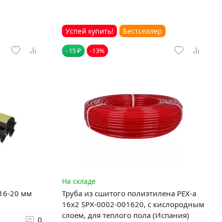
Успей купить!
Бестселлер
- 15 ₽
-13%
На складе
 16-20 мм
Труба из сшитого полиэтилена PEX-a
16х2 SPX-0002-001620, с кислородным
слоем, для теплого пола (Испания)
0