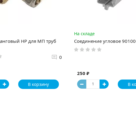
На складе
анговый НР для МП труб
Соединение угловое 90100
0
250 ₽
В корзину
В к