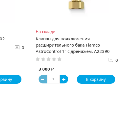
На складе
02
Клапан для подключения
расширительного бака Flamco
0
AstroControl 1" с дренажем, A22390
0
3 000 ₽
орзину
В корзину