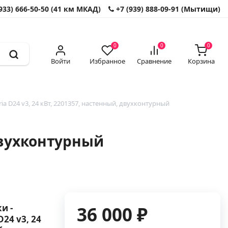
933) 666-50-50 (41 км МКАД)
+7 (939) 888-09-91 (Мытищи)
0
0
0
Войти
Избранное
Сравнение
Корзина
ia D24 v3, 24 кВт, 2201357, настенный, двухконтурный
 двухконтурный
и -
36 000 ₽
24 v3, 24