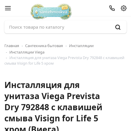
Главная
Сантехника бытовая
Инсталляции
Инсталляции Viega
Инсталляция для унитаза Viega Prevista Dry 792848 с клавишей
смыва Visign for Life 5 хром
Инсталляция для
унитаза Viega Prevista
Dry 792848 с клавишей
смыва Visign for Life 5
хром (Виега)