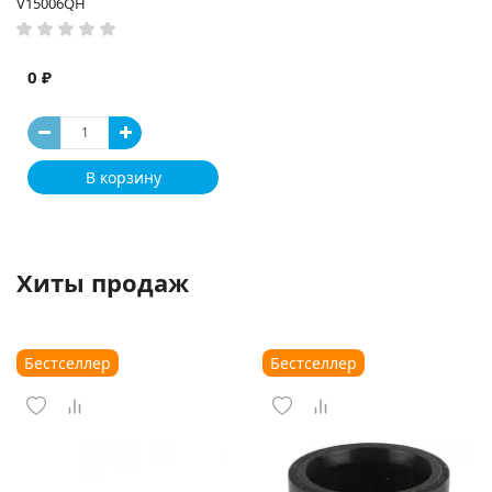
V15006QH
0 ₽
В корзину
Хиты продаж
Бестселлер
Бестселлер