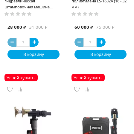
гидравлическая
полиэтилена ES-1632A (16 - 32
штамповочная машина
мм)
высокая мощность и мощный
выход ручная электрическая
машина
28 000 ₽
60 000 ₽
31 000 ₽
75 000 ₽
В корзину
В корзину
Успей купить!
Успей купить!