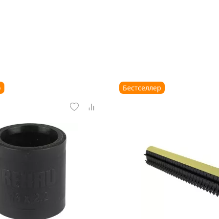
р
Бестселлер