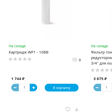
На складе
На складе
Картридж WP1 - 10BB
Фильтр то
редуктором
0
3/4" для х
1 744 ₽
3 675 ₽
В корзину