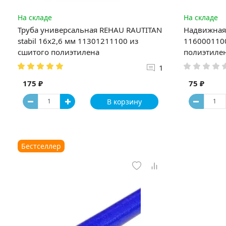
На складе
На складе
Труба универсальная REHAU RAUTITAN
Надвижная 
stabil 16х2,6 мм 11301211100 из
1160001100
сшитого полиэтилена
полиэтиле
1
175 ₽
75 ₽
В корзину
Бестселлер