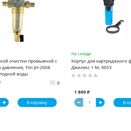
На складе
нкой очистки промывной с
Корпус для картриджного 
 давления, Tim JH-2008
Джилекс 1 М, 9053
олодной воды
0
1 800 ₽
В корзину
В к