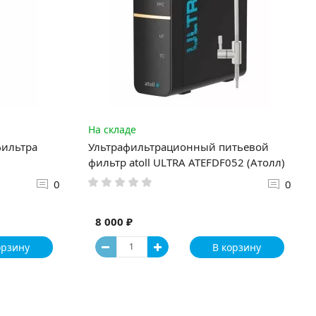
На складе
фильтра
Ультрафильтрационный питьевой
фильтр atoll ULTRA ATEFDF052 (Атолл)
0
0
8 000 ₽
орзину
В корзину