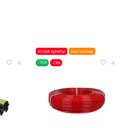
Успей купить!
Бестселлер
- 15 ₽
-13%