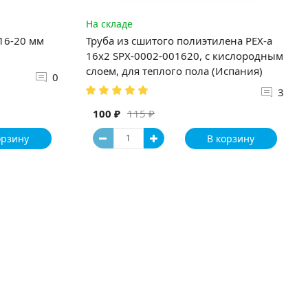
На складе
 16-20 мм
Труба из сшитого полиэтилена PEX-a
16х2 SPX-0002-001620, с кислородным
слоем, для теплого пола (Испания)
0
3
100 ₽
115 ₽
орзину
В корзину