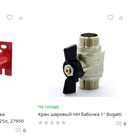
На складе
жа
Кран шаровый НН бабочка 1" Bugatti
-25л, 27950
0
0