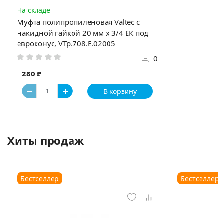
На складе
Муфта полипропиленовая Valtec с
накидной гайкой 20 мм х 3/4 ЕК под
евроконус, VTp.708.E.02005
0
280 ₽
В корзину
Хиты продаж
Бестселлер
Бестселле