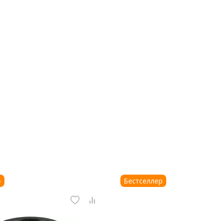
р
Бестселлер