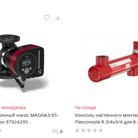
у менеджера
На складе
онный насос MAGNA3 65-
Консоль настенного монта
fos 97924295
Flexconsole R 3/4х3/4 для 8
0