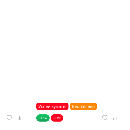
Успей купить!
Бестселлер
- 15 ₽
-13%