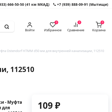
933) 666-50-50 (41 км МКАД)
+7 (939) 888-09-91 (Мытищи)
0
0
0
Войти
Избранное
Сравнение
Корзина
фта Ostendorf HTMM d50 мм для внутренней канализации, 112510
и, 112510
и - Муфта
109 ₽
м для