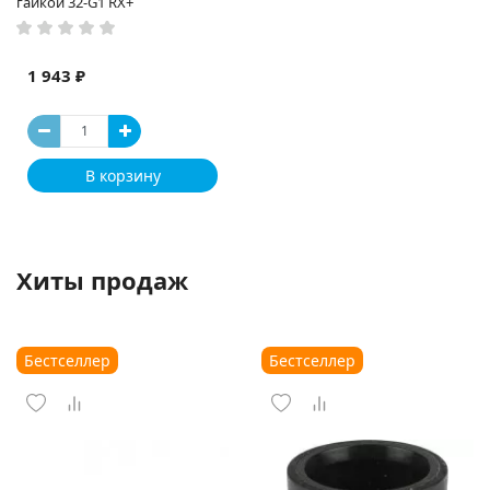
гайкой 32-G1 RX+
1 943 ₽
В корзину
Хиты продаж
Бестселлер
Бестселлер