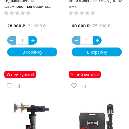
гидравлическая
полиэтилена ES-1632A (16 - 32
штамповочная машина
мм)
высокая мощность и мощный
выход ручная электрическая
машина
28 000 ₽
60 000 ₽
31 000 ₽
75 000 ₽
В корзину
В корзину
Успей купить!
Успей купить!