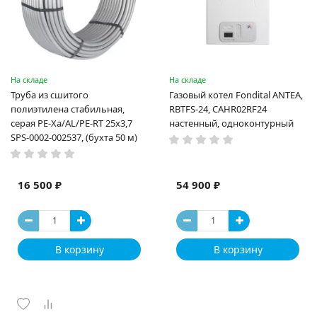
На складе
На складе
Труба из сшитого
Газовый котел Fondital ANTEA,
полиэтилена стабильная,
RBTFS-24, CAHR02RF24
серая PE-Xa/AL/PE-RT 25x3,7
настенный, одноконтурный
SPS-0002-002537, (бухта 50 м)
16 500 ₽
54 900 ₽
В корзину
В корзину