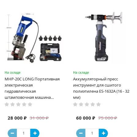
На складе
На складе
MHP-20C LONG Портативная
Аккумуляторный пресс
электрическая
инструмент для сшитого
гидравлическая
полиэтилена ES-1632A (16 - 32
штамповочная машина
мм)
высокая мощность и мощный
выход ручная электрическая
машина
28 000 ₽
60 000 ₽
31 000 ₽
75 000 ₽