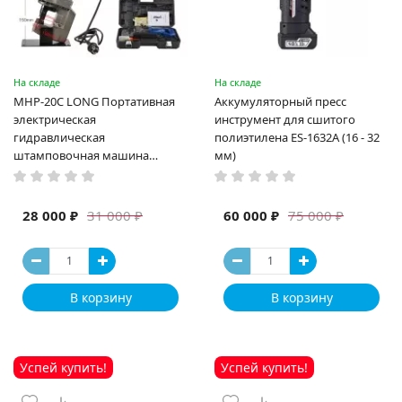
На складе
На складе
MHP-20C LONG Портативная
Аккумуляторный пресс
электрическая
инструмент для сшитого
гидравлическая
полиэтилена ES-1632A (16 - 32
штамповочная машина
мм)
высокая мощность и мощный
выход ручная электрическая
машина
28 000 ₽
60 000 ₽
31 000 ₽
75 000 ₽
В корзину
В корзину
Успей купить!
Успей купить!