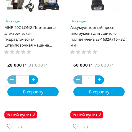
На складе
На складе
MHP-20C LONG Портативная
Аккумуляторный пресс
электрическая
инструмент для сшитого
гидравлическая
полиэтилена ES-1632A (16 - 32
штамповочная машина
мм)
высокая мощность и мощный
выход ручная электрическая
машина
28 000 ₽
60 000 ₽
31 000 ₽
75 000 ₽
В корзину
В корзину
Успей купить!
Успей купить!