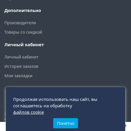
Дополнительно
Производители
Товары со скидкой
Личный кабинет
Личный кабинет
История заказов
Мои закладки
Продолжая использовать наш сайт, вы
соглашаетесь на обработку
файлов cookie
2015 - 2026 © santehmoskva.ru — интернет-магазин сантехники
инженерной и бытовой.
Понятно
0
0
0