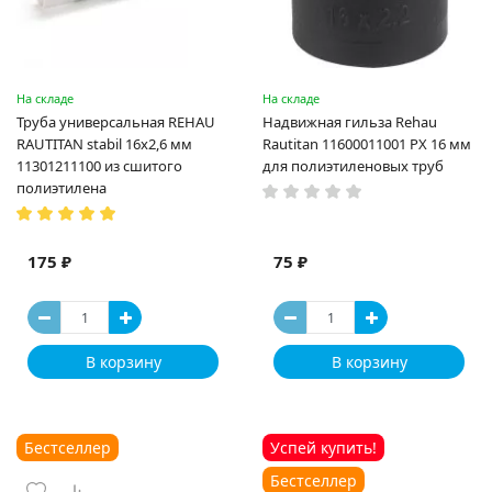
На складе
На складе
Труба универсальная REHAU
Надвижная гильза Rehau
RAUTITAN stabil 16х2,6 мм
Rautitan 11600011001 PX 16 мм
11301211100 из сшитого
для полиэтиленовых труб
полиэтилена
175 ₽
75 ₽
В корзину
В корзину
Бестселлер
Успей купить!
Бестселлер