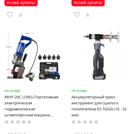
Успей купить!
Успей купить!
На складе
На складе
MHP-20C LONG Портативная
Аккумуляторный пресс
электрическая
инструмент для сшитого
гидравлическая
полиэтилена ES-1632A (16 - 32
штамповочная машина
мм)
высокая мощность и мощный
выход ручная электрическая
машина