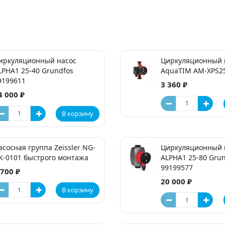
иркуляционный насос
Циркуляционный 
LPHA1 25-40 Grundfos
AquaTIM AM-XPS25
9199611
3 360 ₽
4 000 ₽
В корзину
асосная группа Zeissler NG-
Циркуляционный 
K-0101 быстрого монтажа
ALPHA1 25-80 Gru
99199577
 700 ₽
20 000 ₽
В корзину