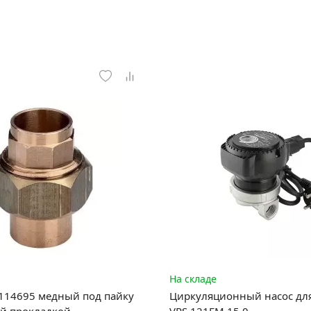
На складе
 114695 медный под пайку
Циркуляционный насос для 
ой прокладкой
VRS.121EM.15.0