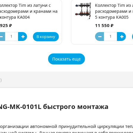
оллектор Tim из латуни с
Коллектор Tim из 
асходомерами и кранами на
расходомерами и 
 контура КA004
5 контура КA005
 925 ₽
11 550 ₽
В корзину
Показать еще
)
r NG-MK-0101L быстрого монтажа
ля организации автономной принудительной циркуляции теп
льной системы. Данная группа включает в себя трехходов