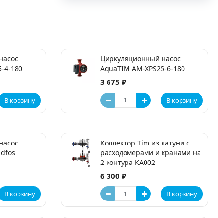
насос
Циркуляционный насос
-4-180
AquaTIM AM-XPS25-6-180
3 675 ₽
В корзину
В корзину
насос
Коллектор Tim из латуни с
ndfos
расходомерами и кранами на
2 контура КA002
6 300 ₽
В корзину
В корзину