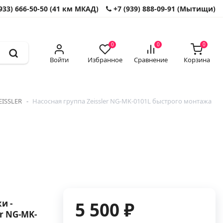
933) 666-50-50 (41 км МКАД)
+7 (939) 888-09-91 (Мытищи)
0
0
0
Войти
Избранное
Сравнение
Корзина
EISSLER
Насосная группа Zeissler NG-MK-0101L быстрого монтажа
и -
5 500 ₽
er NG-MK-