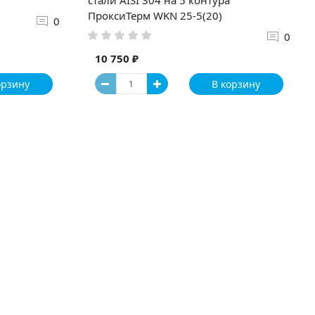
ПроксиТерм WKN 25-5(20)
0
0
10 750 ₽
орзину
В корзину