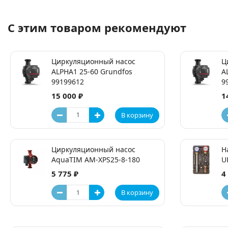
С этим товаром рекомендуют
Циркуляционный насос
Ц
ALPHA1 25-60 Grundfos
A
99199612
9
15 000 ₽
1
В корзину
Циркуляционный насос
Н
AquaTIM AM-XPS25-8-180
U
5 775 ₽
4
В корзину