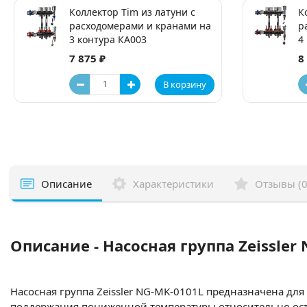
Коллектор Tim из латуни с
К
расходомерами и кранами на
р
3 контура КA003
4
7 875 ₽
8
В корзину
Описание
Характеристики
Отзывы (0
Описание - Насосная группа Zeissle
Насосная группа Zeissler NG-MK-0101L предназначена д
поддержания пониженной температуры относительно оста