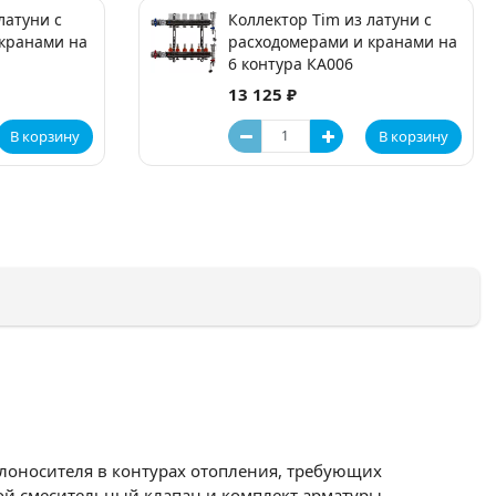
латуни с
Коллектор Tim из латуни с
кранами на
расходомерами и кранами на
6 контура КA006
13 125 ₽
В корзину
В корзину
лоносителя в контурах отопления, требующих
ой смесительный клапан и комплект арматуры,