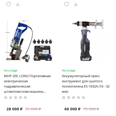
На складе
На складе
MHP-20C LONG Портативная
Аккумуляторный пресс
электрическая
инструмент для сшитого
гидравлическая
полиэтилена ES-1632A (16 - 32
штамповочная машина
мм)
высокая мощность и мощный
выход ручная электрическая
машина
28 000 ₽
60 000 ₽
31 000 ₽
75 000 ₽