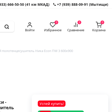
933) 666-50-50 (41 км МКАД)
+7 (939) 888-09-91 (Мытищи)
0
0
0
Войти
Избранное
Сравнение
Корзина
 полотенцесушитель Ника Econ ПМ 3 600x900
и -
Успей купить!
шитель