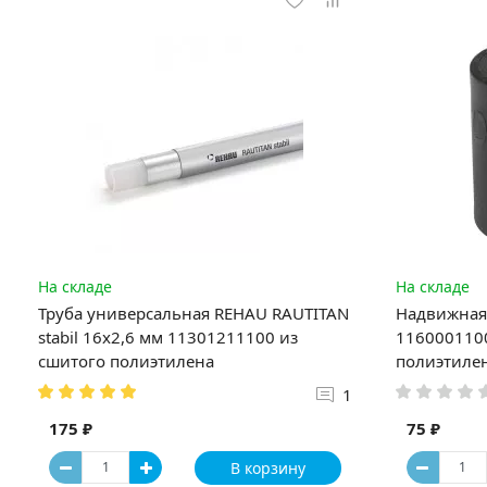
На складе
На складе
Труба универсальная REHAU RAUTITAN
Надвижная 
stabil 16х2,6 мм 11301211100 из
1160001100
сшитого полиэтилена
полиэтиле
1
175 ₽
75 ₽
В корзину