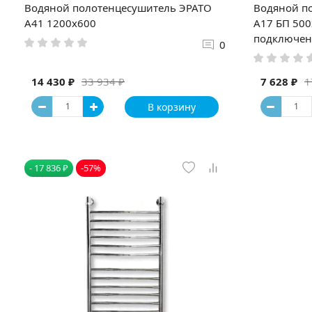
Водяной полотенцесушитель ЭРАТО
Водяной п
А41 1200x600
А17 БП 500
подключе
0
14 430 ₽
7 628 ₽
33 934 ₽
1
В корзину
- 17 836 ₽
-57%