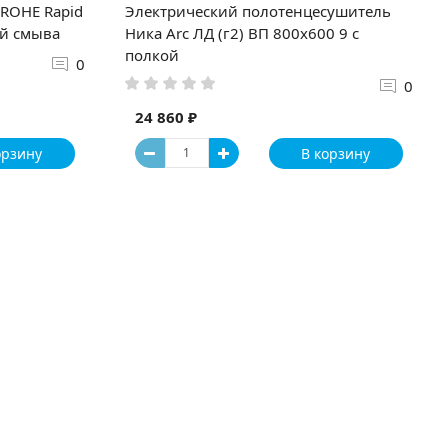
GROHE Rapid
Электрический полотенцесушитель
ой смыва
Ника Arc ЛД (г2) ВП 800x600 9 с
полкой
0
0
24 860 ₽
орзину
В корзину