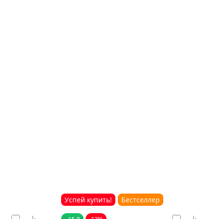
Успей купить!
Бестселлер
- 15 ₽
-13%