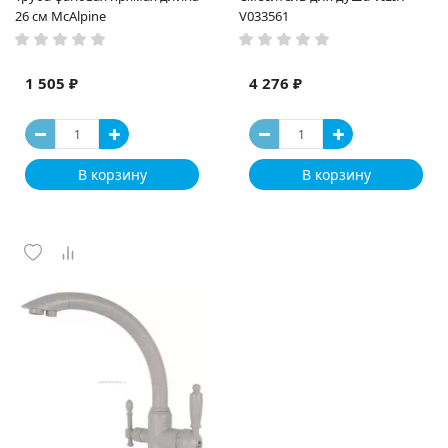
26 см McAlpine
V033561
1 505 ₽
4 276 ₽
В корзину
В корзину