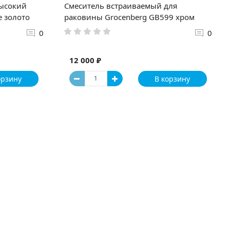
высокий
Смеситель встраиваемый для
е золото
раковины Grocenberg GB599 хром
0
0
12 000 ₽
орзину
В корзину