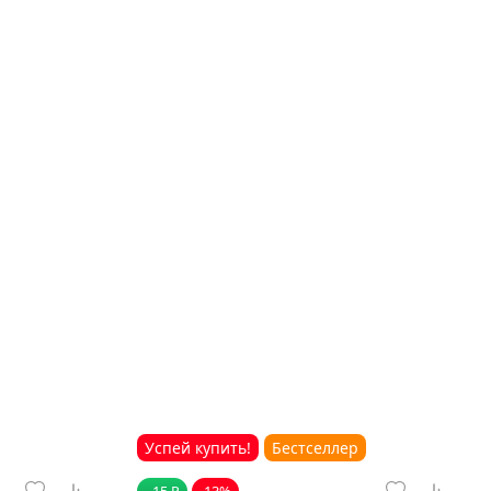
Успей купить!
Бестселлер
- 15 ₽
-13%