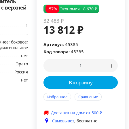
шитель
 с верхней
-57%
Экономия
18 670 ₽
32 483 ₽
:
1
13 812 ₽
-
нее; боковое;
Артикул:
45385
диагональное
Код товара:
45385
нет
Эрато
Россия
нет
В корзину
Избранное
Сравнение
Доставка на дом: от 500 ₽
Самовывоз
, бесплатно