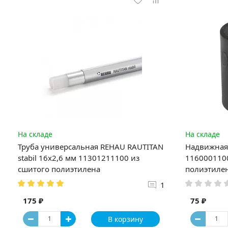
На складе
На складе
Труба универсальная REHAU RAUTITAN
Надвижная 
stabil 16х2,6 мм 11301211100 из
1160001100
сшитого полиэтилена
полиэтиле
1
175 ₽
75 ₽
В корзину