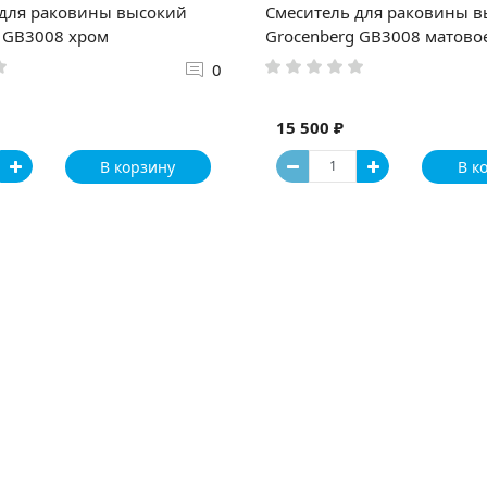
 для раковины высокий
Смеситель для раковины 
 GB3008 хром
Grocenberg GB3008 матово
0
15 500 ₽
В корзину
В к