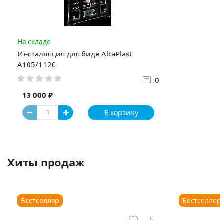
На складе
Инсталляция для биде AlcaPlast
A105/1120
0
13 000 ₽
В корзину
Хиты продаж
Бестселлер
Бестселле