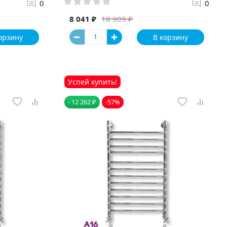
0
0
8 041 ₽
18 909 ₽
орзину
В корзину
Успей купить!
- 12 262 ₽
-57%