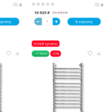
0
0
10 925 ₽
25 693 ₽
орзину
В корзину
Успей купить!
- 17 555 ₽
-57%