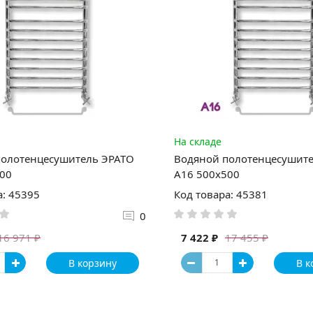
На складе
полотенцесушитель ЭРАТО
Водяной полотенцесушит
00
А16 500x500
а: 45395
Код товара: 45381
0
7 422 ₽
16 971 ₽
17 455 ₽
В корзину
В к