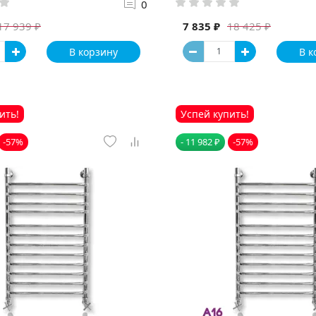
0
7 835 ₽
17 939 ₽
18 425 ₽
В корзину
В к
ить!
Успей купить!
-57%
- 11 982 ₽
-57%