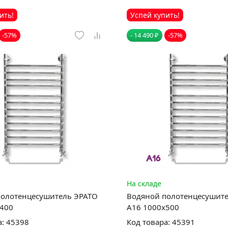
ить!
Успей купить!
-57%
- 14 490 ₽
-57%
На складе
полотенцесушитель ЭРАТО
Водяной полотенцесушит
x400
А16 1000x500
а: 45398
Код товара: 45391