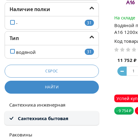
Наличие полки
На складе
-
31
Водяной 
А16 1200
Тип
Код товар
водяной
31
11 752 ₽
СБРОС
НАЙТИ
Успей куп
Сантехника инженерная
- 9 754 ₽
Сантехника бытовая
Раковины