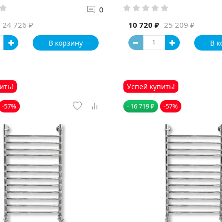
0
10 720 ₽
24 726 ₽
25 209 ₽
В корзину
В к
ить!
Успей купить!
-57%
- 16 719 ₽
-57%