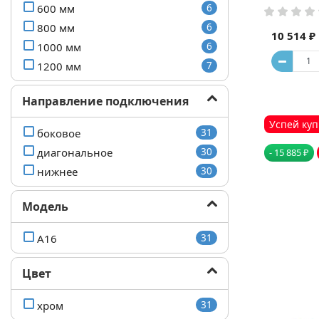
600 мм
6
800 мм
6
10 514 ₽
1000 мм
6
1200 мм
7
Направление подключения
Успей куп
боковое
31
диагональное
30
- 15 885 ₽
нижнее
30
Модель
А16
31
Цвет
хром
31