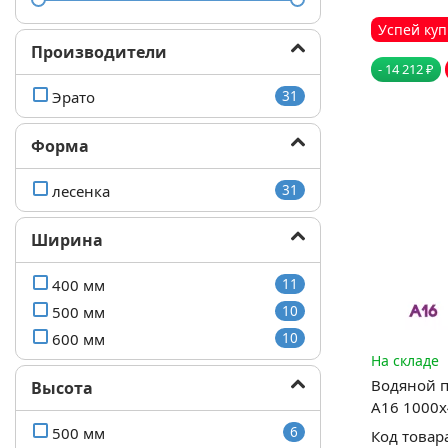
Успей куп
Производители
- 14 212 ₽
Эрато
31
Форма
лесенка
31
Ширина
400 мм
11
500 мм
10
600 мм
10
На складе
Водяной 
Высота
А16 1000
500 мм
6
Код товар