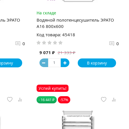
На складе
ель ЭРАТО
Водяной полотенцесушитель ЭРАТО
А16 800x600
Код товара: 45418
0
0
9 071 ₽
21 333 ₽
орзину
В корзину
Успей купить!
- 16 441 ₽
-57%