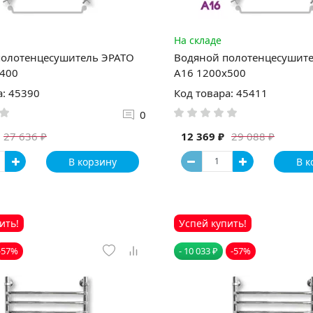
На складе
полотенцесушитель ЭРАТО
Водяной полотенцесушит
x400
А16 1200x500
а: 45390
Код товара: 45411
0
12 369 ₽
27 636 ₽
29 088 ₽
В корзину
В к
ить!
Успей купить!
-57%
- 10 033 ₽
-57%