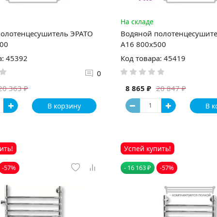
На складе
полотенцесушитель ЭРАТО
Водяной полотенцесушит
00
А16 800x500
а: 45392
Код товара: 45419
0
8 865 ₽
20 363 ₽
20 847 ₽
В корзину
В к
ить!
Успей купить!
-57%
- 16 163 ₽
-57%