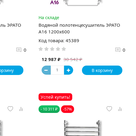
На складе
ель ЭРАТО
Водяной полотенцесушитель ЭРАТО
А16 1200x600
Код товара: 45389
0
0
12 987 ₽
30 542 ₽
орзину
В корзину
Успей купить!
- 10 311 ₽
-57%