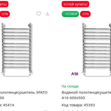
ить!
Успей купить!
-57%
- 10 590 ₽
-57%
На складе
полотенцесушитель ЭРАТО
Водяной полотенцесушит
00
А16 600x500
а: 45414
Код товара: 45393