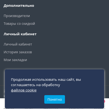
Дополнительно
Производители
Товары со скидкой
Личный кабинет
Личный кабинет
История заказов
Мои закладки
Продолжая использовать наш сайт, вы
соглашаетесь на обработку
файлов cookie
2015 - 2026 © santehmoskva.ru — интернет-магазин сантехники
инженерной и бытовой.
Понятно
0
0
0