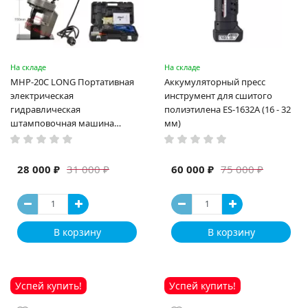
На складе
На складе
MHP-20C LONG Портативная
Аккумуляторный пресс
электрическая
инструмент для сшитого
гидравлическая
полиэтилена ES-1632A (16 - 32
штамповочная машина
мм)
высокая мощность и мощный
выход ручная электрическая
машина
28 000 ₽
60 000 ₽
31 000 ₽
75 000 ₽
В корзину
В корзину
Успей купить!
Успей купить!