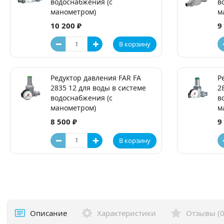
водоснабжения (с
в
манометром)
м
10 200 ₽
9
В корзину
Редуктор давления FAR FA
Р
2835 12 для воды в системе
2
водоснабжения (с
в
манометром)
м
8 500 ₽
9
В корзину
Описание
Характеристики
Отзывы (0