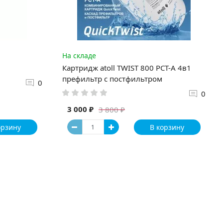
На складе
Картридж atoll TWIST 800 PCT-A 4в1
префильтр с постфильтром
0
0
3 000 ₽
3 800 ₽
орзину
В корзину