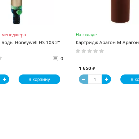
у менеджера
На складе
 воды Honeywell HS 10S 2"
Картридж Арагон М Арагон
0
1 650 ₽
В корзину
В к