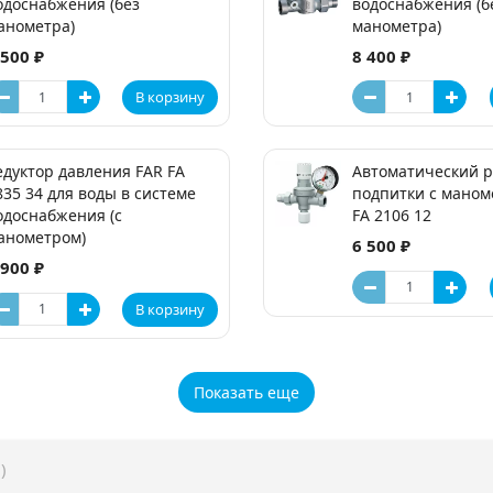
одоснабжения (без
водоснабжения (б
анометра)
манометра)
 500 ₽
8 400 ₽
В корзину
едуктор давления FAR FA
Автоматический р
835 34 для воды в системе
подпитки с маном
одоснабжения (с
FA 2106 12
анометром)
6 500 ₽
 900 ₽
В корзину
Показать еще
)