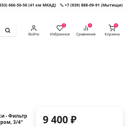
933) 666-50-50 (41 км МКАД)
+7 (939) 888-09-91 (Мытищи)
0
0
0
Войти
Избранное
Сравнение
Корзина
и - Фильтр
9 400 ₽
ром, 3/4"