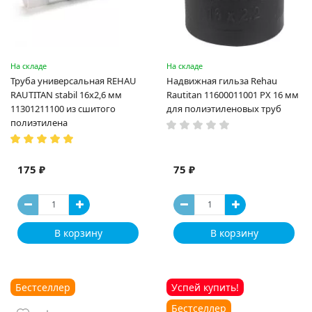
На складе
На складе
Труба универсальная REHAU
Надвижная гильза Rehau
RAUTITAN stabil 16х2,6 мм
Rautitan 11600011001 PX 16 мм
11301211100 из сшитого
для полиэтиленовых труб
полиэтилена
175 ₽
75 ₽
В корзину
В корзину
Бестселлер
Успей купить!
Бестселлер