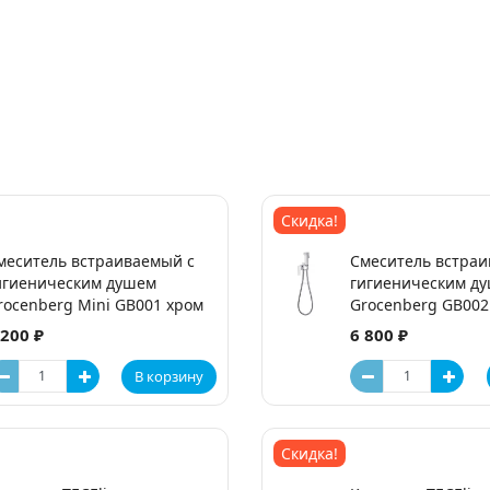
Скидка!
меситель встраиваемый с
Смеситель встраи
игиеническим душем
гигиеническим д
rocenberg Mini GB001 хром
Grocenberg GB002
 200 ₽
6 800 ₽
В корзину
Скидка!