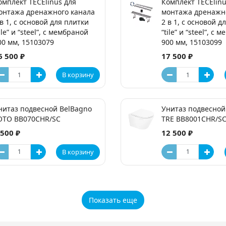
омплект TECElinus для
Комплект TECElinu
онтажа дренажного канала
монтажа дренажн
 в 1, с основой для плитки
2 в 1, с основой д
ile” и “steel”, с мембраной
“tile” и “steel”, с
00 мм, 15103079
900 мм, 15103099
6 500 ₽
17 500 ₽
В корзину
нитаз подвесной BelBagno
Унитаз подвесной
OTO BB070CHR/SC
TRE BB8001CHR/S
 500 ₽
12 500 ₽
В корзину
Показать еще