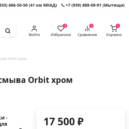
933) 666-50-50 (41 км МКАД)
+7 (939) 888-09-91 (Мытищи)
0
0
0
Войти
Избранное
Сравнение
Корзина
ыва Orbit хром
смыва Orbit хром
и -
17 500 ₽
для