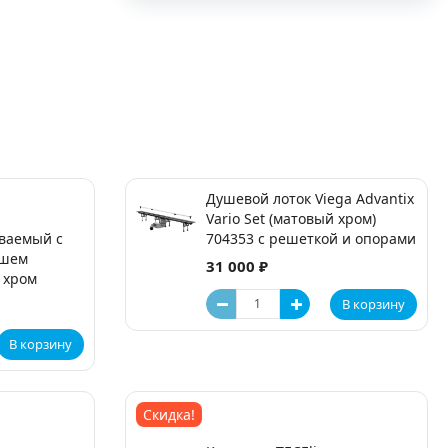
Душевой лоток Viega Advantix
Vario Set (матовый хром)
ваемый с
704353 с решеткой и опорами
ушем
31 000 ₽
 хром
В корзину
В корзину
Скидка!