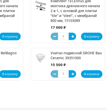
s для
Комплект TECElinus для
ого канала
монтажа дренажного канала
ля плитки
2 в 1, с основой для плитки
 мембраной
“tile” и “steel”, с мембраной
800 мм, 15103089
17 000 ₽
В корзину
В корзину
 BelBagno
Унитаз подвесной GROHE Bau
C
Ceramic 39351000
15 500 ₽
В корзину
В корзину