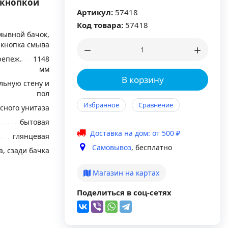
 кнопкой
Артикул:
57418
Код товара:
57418
мывной бачок,
кнопка смыва
репеж.
1148
мм
В корзину
льную стену и
пол
Избранное
Сравнение
сного унитаза
бытовая
Доставка на дом: от 500 ₽
глянцевая
Самовывоз
, бесплатно
а, сзади бачка
Магазин на картах
Поделиться в соц-сетях