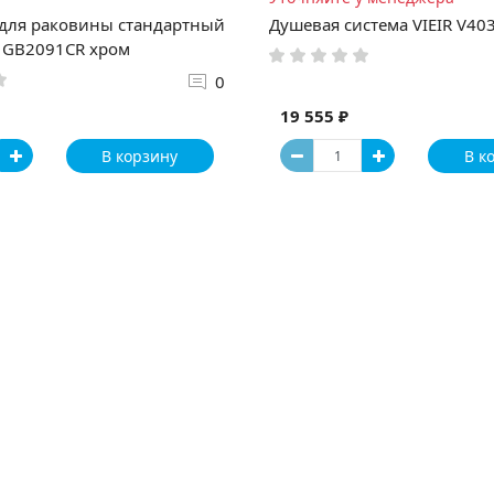
 для раковины стандартный
Душевая система VIEIR V40
 GB2091CR хром
0
19 555 ₽
В корзину
В к