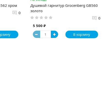
3562 хром
Душевой гарнитур Grocenberg GB560
золото
0
0
5 500 ₽
орзину
В корзину