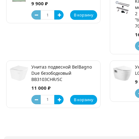
К
9 900 ₽
м
2
В корзину
“t
7
1
Унитаз подвесной BelBagno
У
Due безободковый
L
BB3103CHR/SC
9
11 000 ₽
В корзину