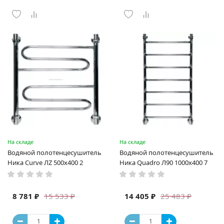
На складе
На складе
Водяной полотенцесушитель
Водяной полотенцесушитель
Ника Curve ЛZ 500x400 2
Ника Quadro Л90 1000x400 7
8 781 ₽
14 405 ₽
15 533 ₽
25 483 ₽