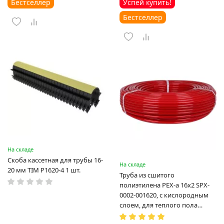
Бестселлер
Успей купить!
Бестселлер
На складе
Скоба кассетная для трубы 16-
На складе
20 мм TIM P1620-4 1 шт.
Труба из сшитого
полиэтилена PEX-a 16х2 SPX-
0002-001620, с кислородным
слоем, для теплого пола
(Испания)