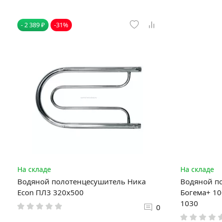
- 2 389 ₽
-31%
На складе
На складе
Водяной полотенцесушитель Ника
Водяной п
Econ ПЛ3 320x500
Богема+ 10
1030
0