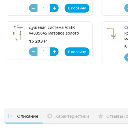
В корзину
Душевая система VIEIR
С
V403564S матовое золото
к
м
15 293 ₽
5
В корзину
Описание
Характеристики
Отзывы (0