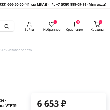
933) 666-50-50 (41 км МКАД)
+7 (939) 888-09-91 (Мытищи)
0
0
0
Войти
Избранное
Сравнение
Корзина
512S матовое золото
и -
6 653 ₽
ы VIEIR