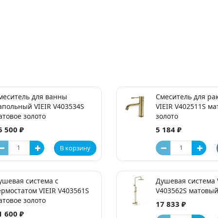
меситель для ванны
Смеситель для ра
апольный VIEIR V403534S
VIEIR V402511S ма
атовое золото
золото
5 500 ₽
5 184 ₽
В корзину
ушевая система с
Душевая система 
ермостатом VIEIR V403561S
V403562S матовый
атовое золото
17 833 ₽
1 600 ₽