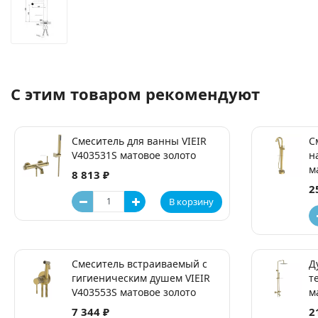
С этим товаром рекомендуют
Смеситель для ванны VIEIR
С
V403531S матовое золото
н
м
8 813 ₽
2
В корзину
Смеситель встраиваемый с
Д
гигиеническим душем VIEIR
т
V403553S матовое золото
м
7 344 ₽
2