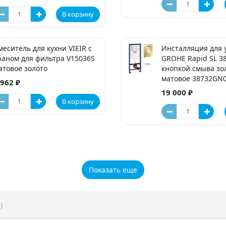
В корзину
меситель для кухни VIEIR с
Инсталляция для 
раном для фильтра V15036S
GROHE Rapid SL 38
атовое золото
кнопкой смыва зо
матовое 38732GN0
 962 ₽
19 000 ₽
В корзину
Показать еще
)