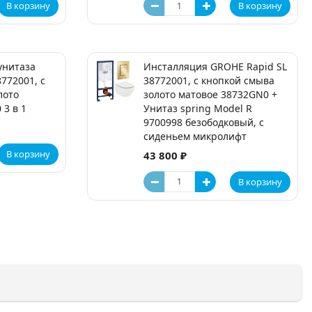
В корзину
В корзину
унитаза
Инсталляция GROHE Rapid SL
772001, с
38772001, с кнопкой смыва
лото
золото матовое 38732GN0 +
 3 в 1
Унитаз spring Model R
9700998 безободковый, с
сиденьем микролифт
В корзину
43 800 ₽
В корзину