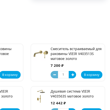
ковины
Смеситель встраиваемый для
товое
раковины VIEIR V403513S
матовое золото
7 200 ₽
В корзину
В корзину
VIEIR
Душевая система VIEIR
 золото
V403563S матовое золото
12 442 ₽