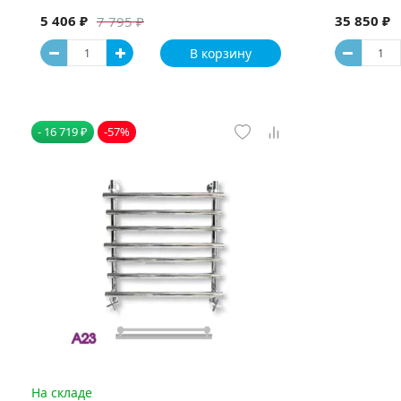
5 406 ₽
35 850 ₽
7 795 ₽
В корзину
- 16 719 ₽
-57%
На складе