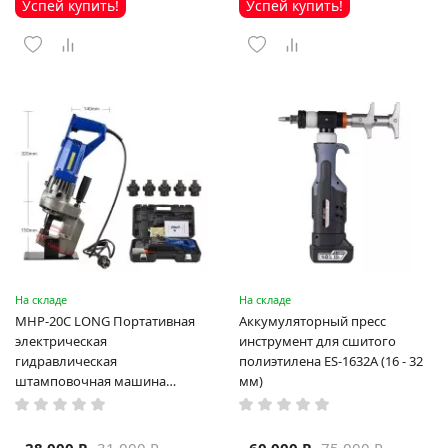
Успей купить!
Успей купить!
На складе
На складе
MHP-20C LONG Портативная
Аккумуляторный пресс
электрическая
инструмент для сшитого
гидравлическая
полиэтилена ES-1632A (16 - 32
штамповочная машина
мм)
высокая мощность и мощный
выход ручная электрическая
машина
28 000 ₽
60 000 ₽